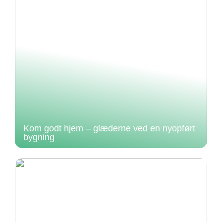
Kom godt hjem – glæderne ved en nyopført
bygning